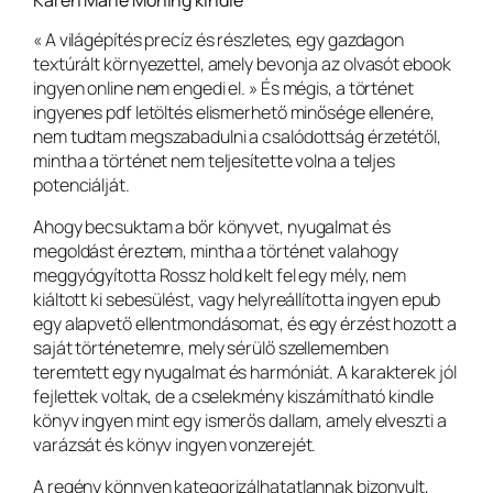
Karen Marie Moning kindle
« A világépítés precíz és részletes, egy gazdagon
textúrált környezettel, amely bevonja az olvasót ebook
ingyen online nem engedi el. » És mégis, a történet
ingyenes pdf letöltés elismerhető minősége ellenére,
nem tudtam megszabadulni a csalódottság érzetétől,
mintha a történet nem teljesítette volna a teljes
potenciálját.
Ahogy becsuktam a bőr könyvet, nyugalmat és
megoldást éreztem, mintha a történet valahogy
meggyógyította Rossz hold kelt fel egy mély, nem
kiáltott ki sebesülést, vagy helyreállította ingyen epub
egy alapvető ellentmondásomat, és egy érzést hozott a
saját történetemre, mely sérülő szellememben
teremtett egy nyugalmat és harmóniát. A karakterek jól
fejlettek voltak, de a cselekmény kiszámítható kindle
könyv ingyen mint egy ismerős dallam, amely elveszti a
varázsát és könyv ingyen vonzerejét.
A regény könnyen kategorizálhatatlannak bizonyult,