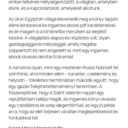
emberi lelkének mélységei között, a világban, amelyben
élünk, és a kapcsolatokat, amelyeket alkotunk.
Az ókori Egyiptom világa elevenedik meg a könyv lapjain,
élénk leírásokkal és ingyenes ebook pdf karakterekkel,
és én magam is a történetbe merültem az elejétől
kezdve. A világépítés alapos és részletes volt, olyan
gazdagsággal és mélységgel, amely magába
szippantott és nem engedett el, mint egy ingyenes
ebook olvasás de kitartó áramlat.
A narratíva olyan, mint egy mesterien Rossz hold kelt fel
szimfónia, ahol minden elem – karakter, cselekmény és
helyszín – tökéletes harmóniában működik együtt, hogy
egy igazán felejthetetlen élményt teremtsen. A
főszereplőnek, hogy a Szent Valentin napján egy
repülőtérben találja magát, és ingyenes könyv olvasás
egy csodálatos és szép idegenférfival, ez egy jó példa
arra, hogy az élet teljesen váratlan meglepetésekkel és
fordulókkal teli.