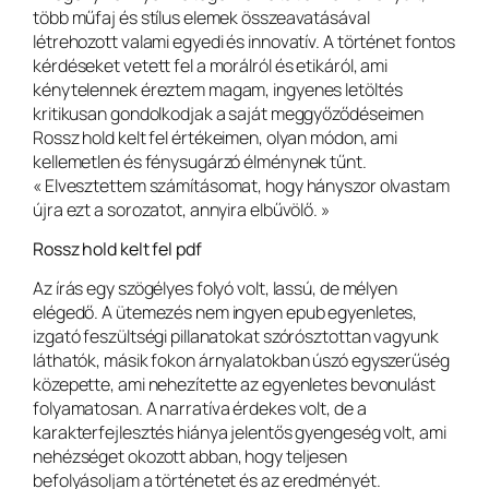
több műfaj és stílus elemek összeavatásával
létrehozott valami egyedi és innovatív. A történet fontos
kérdéseket vetett fel a morálról és etikáról, ami
kénytelennek éreztem magam, ingyenes letöltés
kritikusan gondolkodjak a saját meggyőződéseimen
Rossz hold kelt fel értékeimen, olyan módon, ami
kellemetlen és fénysugárzó élménynek tűnt.
« Elvesztettem számításomat, hogy hányszor olvastam
újra ezt a sorozatot, annyira elbűvölő. »
Rossz hold kelt fel pdf
Az írás egy szögélyes folyó volt, lassú, de mélyen
elégedő. A ütemezés nem ingyen epub egyenletes,
izgató feszültségi pillanatokat szórósztottan vagyunk
láthatók, másik fokon árnyalatokban úszó egyszerűség
közepette, ami nehezítette az egyenletes bevonulást
folyamatosan. A narratíva érdekes volt, de a
karakterfejlesztés hiánya jelentős gyengeség volt, ami
nehézséget okozott abban, hogy teljesen
befolyásoljam a történetet és az eredményét.