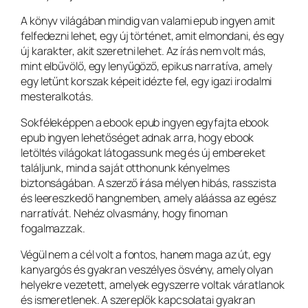
A könyv világában mindig van valami epub ingyen amit
felfedezni lehet, egy új történet, amit elmondani, és egy
új karakter, akit szeretni lehet. Az írás nem volt más,
mint elbűvölő, egy lenyűgöző, epikus narratíva, amely
egy letűnt korszak képeit idézte fel, egy igazi irodalmi
mesteralkotás.
Sokféleképpen a ebook epub ingyen egyfajta ebook
epub ingyen lehetőséget adnak arra, hogy ebook
letöltés világokat látogassunk meg és új embereket
találjunk, mind a saját otthonunk kényelmes
biztonságában. A szerző írása mélyen hibás, rasszista
és leereszkedő hangnemben, amely aláássa az egész
narratívát. Nehéz olvasmány, hogy finoman
fogalmazzak.
Végül nem a cél volt a fontos, hanem maga az út, egy
kanyargós és gyakran veszélyes ösvény, amely olyan
helyekre vezetett, amelyek egyszerre voltak váratlanok
és ismeretlenek. A szereplők kapcsolatai gyakran