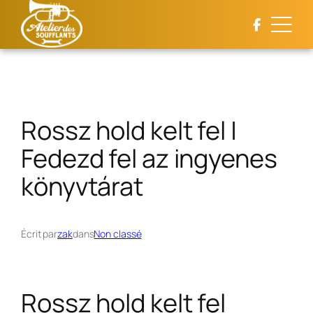
Aller
au
contenu
Rossz hold kelt fel |
Fedezd fel az ingyenes
könyvtárat
Écrit par
zak
dans
Non classé
Rossz hold kelt fel