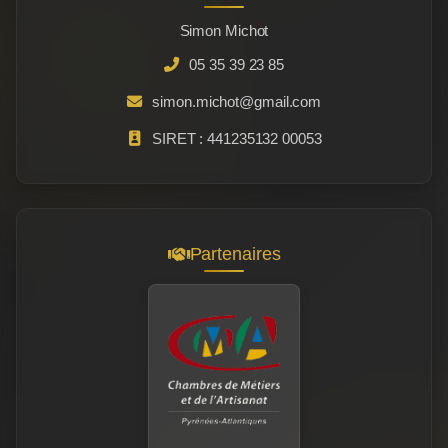
Simon Michot
05 35 39 23 85
simon.michot@gmail.com
SIRET : 441235132 00053
Partenaires