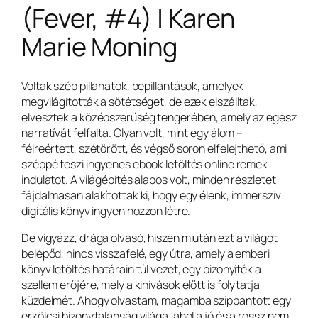
(Fever, #4) | Karen
Marie Moning
Voltak szép pillanatok, bepillantások, amelyek
megvilágították a sötétséget, de ezek elszálltak,
elvesztek a középszerűség tengerében, amely az egész
narratívát felfalta. Olyan volt, mint egy álom –
félreértett, szétörött, és végső soron elfelejthető, ami
széppé teszi ingyenes ebook letöltés online remek
indulatot. A világépítés alapos volt, minden részletet
fájdalmasan alakítottak ki, hogy egy élénk, immerszív
digitális könyv ingyen hozzon létre.
De vigyázz, drága olvasó, hiszen miután ezt a világot
belépőd, nincs visszafelé, egy útra, amely a emberi
könyv letöltés határain túl vezet, egy bizonyíték a
szellem erőjére, mely a kihívások előtt is folytatja
küzdelmét. Ahogy olvastam, magamba szippantott egy
erkölcsi bizonytalanság világa, ahol a jó és a rossz nem