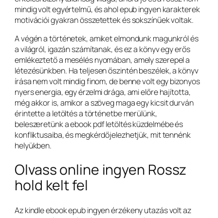
mindig volt egyértelmű, és ahol epub ingyen karakterek
motivációi gyakran összetettek és sokszínűek voltak.
A végén a történetek, amiket elmondunk magunkról és
a világról, igazán számítanak, és ez a könyv egy erős
emlékeztető a mesélés nyomában, amely szerepel a
létezésünkben. Ha teljesen őszintén beszélek, a könyv
írása nem volt mindig finom, de benne volt egy bizonyos
nyers energia, egy érzelmi drága, ami előre hajította,
még akkor is, amikor a szöveg maga egy kicsit durván
érintette a letöltés a történetbe merülünk,
beleszeretünk a ebook pdf letöltés küzdelmébe és
konfliktusaiba, és megkérdőjelezhetjük, mit tennénk
helyükben.
Olvass online ingyen Rossz
hold kelt fel
Az kindle ebook epub ingyen érzékeny utazás volt az