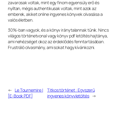
zavarosak voltak, mint egy finom egyensúly erő és
nyíltan, mégis authentikusak voltak, mint azok az
emberek, akiket online ingyenes könyvek olvasása a
valós életben.
30%-ban vagyok, és a könyv iránytalannak tűnik. Nincs
világos történetvonal vagy könyv pdf letöltés hajtánya,
ami nehézséget okoz az érdeklődés fenntartásában.
Frustráló olvasmány, ami sokat hagy kívánkozni.
←
Le Tournemire |
Titkos történet : Egyszerű
[E-Book PDF]
ingyenes könyvletöltés
→