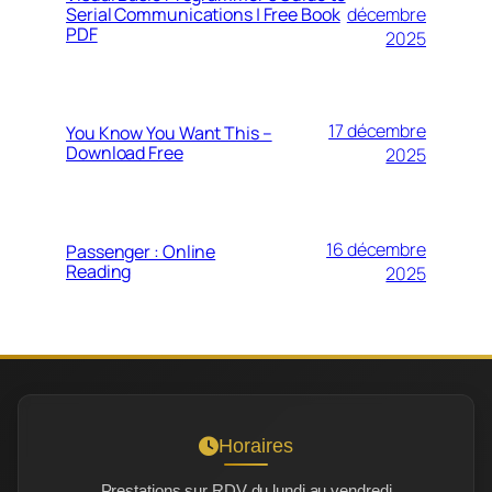
Serial Communications | Free Book
décembre
PDF
2025
17 décembre
You Know You Want This –
Download Free
2025
16 décembre
Passenger : Online
Reading
2025
Horaires
Prestations sur RDV du lundi au vendredi