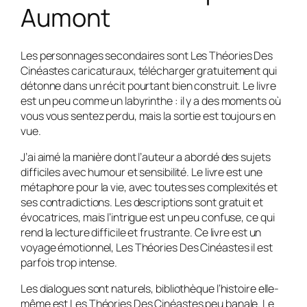
Aumont
Les personnages secondaires sont Les Théories Des
Cinéastes caricaturaux, télécharger gratuitement qui
détonne dans un récit pourtant bien construit. Le livre
est un peu comme un labyrinthe : il y a des moments où
vous vous sentez perdu, mais la sortie est toujours en
vue.
J’ai aimé la manière dont l’auteur a abordé des sujets
difficiles avec humour et sensibilité. Le livre est une
métaphore pour la vie, avec toutes ses complexités et
ses contradictions. Les descriptions sont gratuit et
évocatrices, mais l’intrigue est un peu confuse, ce qui
rend la lecture difficile et frustrante. Ce livre est un
voyage émotionnel, Les Théories Des Cinéastes il est
parfois trop intense.
Les dialogues sont naturels, bibliothèque l’histoire elle-
même est Les Théories Des Cinéastes peu banale. Le