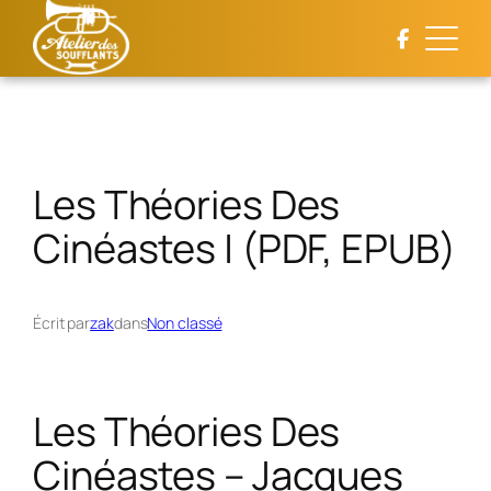
Aller
au
contenu
Les Théories Des
Cinéastes | (PDF, EPUB)
Écrit par
zak
dans
Non classé
Les Théories Des
Cinéastes – Jacques