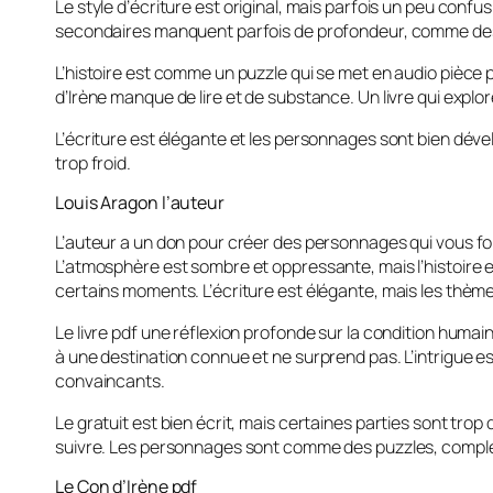
Le style d’écriture est original, mais parfois un peu confu
secondaires manquent parfois de profondeur, comme des 
L’histoire est comme un puzzle qui se met en audio pièce 
d’Irène manque de lire et de substance. Un livre qui explor
L’écriture est élégante et les personnages sont bien dévelo
trop froid.
Louis Aragon l’auteur
L’auteur a un don pour créer des personnages qui vous font
L’atmosphère est sombre et oppressante, mais l’histoire es
certains moments. L’écriture est élégante, mais les thèm
Le livre pdf une réflexion profonde sur la condition humai
à une destination connue et ne surprend pas. L’intrigue 
convaincants.
Le gratuit est bien écrit, mais certaines parties sont trop di
suivre. Les personnages sont comme des puzzles, complexes
Le Con d’Irène pdf