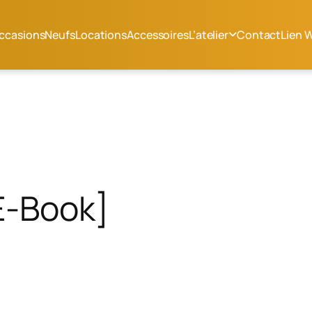
ccasions
Neufs
Locations
Accessoires
L’atelier
Contact
Lien 
[E-Book]