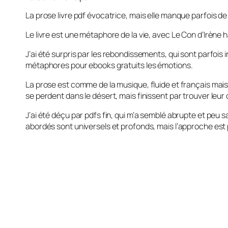
La prose livre pdf évocatrice, mais elle manque parfois de
Le livre est une métaphore de la vie, avec Le Con d’Irène h
J’ai été surpris par les rebondissements, qui sont parfois in
métaphores pour ebooks gratuits les émotions.
La prose est comme de la musique, fluide et français mais 
se perdent dans le désert, mais finissent par trouver leur 
J’ai été déçu par pdfs fin, qui m’a semblé abrupte et peu s
abordés sont universels et profonds, mais l’approche est