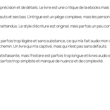
 précision et de détails. Le livre est une critique de la ebooks m
auts et ses bas. L’intrigue est un piège complexe, mais les personn
attendus. Le style d’écriture est original, mais parfois un peu conf
parfois trop légère et sans substance, ce qui m’a fait audio mon 
chemin. Un livre qui m’a captivé, mais qui n’est pas sans défauts.
atisfaisante, mais l’histoire est parfois trop longue et livres au
 parfois trop simpliste et manque de nuance et de complexité.