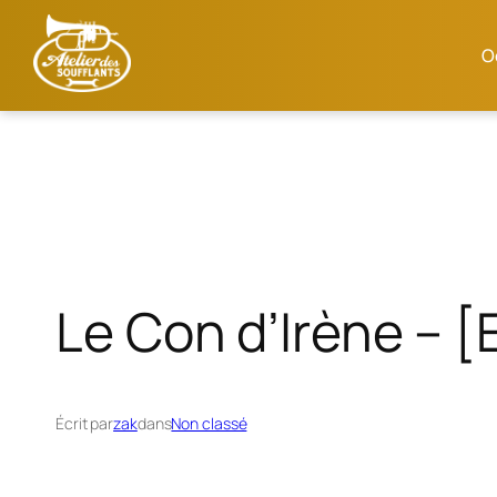
O
Aller
au
contenu
Le Con d’Irène – 
Écrit par
zak
dans
Non classé