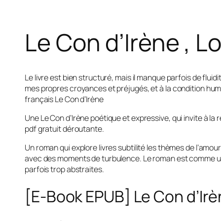
Le Con d’Irène , L
Le livre est bien structuré, mais il manque parfois de flui
mes propres croyances et préjugés, et à la condition huma
français Le Con d’Irène
Une Le Con d’Irène poétique et expressive, qui invite à l
pdf gratuit déroutante.
Un roman qui explore livres subtilité les thèmes de l’amou
avec des moments de turbulence. Le roman est comme un ta
parfois trop abstraites.
[E-Book EPUB] Le Con d’Ir