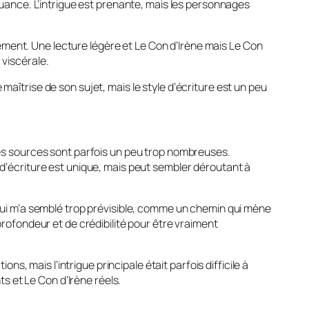
 nuance. L’intrigue est prenante, mais les personnages
ement. Une lecture légère et Le Con d’Irène mais Le Con
 viscérale.
maîtrise de son sujet, mais le style d’écriture est un peu
 les sources sont parfois un peu trop nombreuses.
e d’écriture est unique, mais peut sembler déroutant à
, qui m’a semblé trop prévisible, comme un chemin qui mène
ofondeur et de crédibilité pour être vraiment
ons, mais l’intrigue principale était parfois difficile à
s et Le Con d’Irène réels.