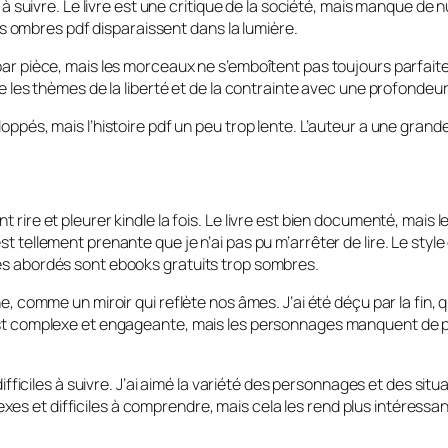
s à suivre. Le livre est une critique de la société, mais manque de
ombres pdf disparaissent dans la lumière.
par pièce, mais les morceaux ne s’emboîtent pas toujours parfait
e les thèmes de la liberté et de la contrainte avec une profondeur
ppés, mais l’histoire pdf un peu trop lente. L’auteur a une grande 
 rire et pleurer kindle la fois. Le livre est bien documenté, mais
t tellement prenante que je n’ai pas pu m’arrêter de lire. Le styl
es abordés sont ebooks gratuits trop sombres.
ne, comme un miroir qui reflète nos âmes. J’ai été déçu par la fin
est complexe et engageante, mais les personnages manquent de pr
fficiles à suivre. J’ai aimé la variété des personnages et des situati
 et difficiles à comprendre, mais cela les rend plus intéressant