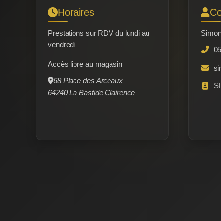
Horaires
Co
Prestations sur RDV du lundi au
Simon
vendredi
05
Accès libre au magasin
si
68 Place des Arceaux
SI
64240 La Bastide Clairence