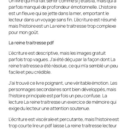
Un livre qui m’a fait sentir comme si j’étais là, mais qui a
parfois manqué de profondeur émotionnelle. L’histoire
est un fleuve qui se jette dans la mer, emportant le
lecteur dans un voyage sans fin. L’écriture est résumé
mais l’histoire est un La reine traitresse trop complexe
pour mon goût.
La reine traitresse pdf
L’écriture est descriptive, mais les images gratuit
parfois trop vagues. J’ai été déçu par la façon dont La
reine traitresse a été résolue, ce qui m’a semblé un peu
facile et peu crédible.
J’ai trouvé ce livre poignant, une véritable émotion. Les
personnages secondaires sont bien développés, mais
l’histoire principale est parfois un peu confuse. La
lecture La reine traitresse un exercice de mémoire qui
exige du lecteur une attention soutenue.
L’écriture est viscérale et percutante, mais l’histoire est
trop courte lire un pdf laisse La reine traitresse lecteur