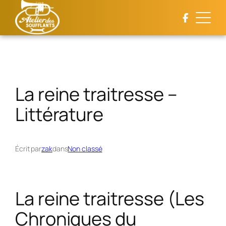
Aller
au
contenu
La reine traitresse –
Littérature
Écrit par
zak
dans
Non classé
La reine traitresse (Les
Chroniques du