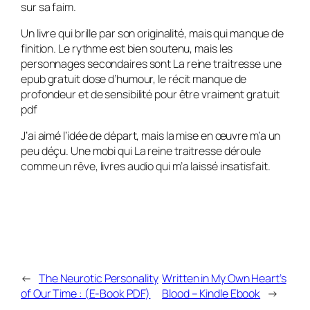
sur sa faim.
Un livre qui brille par son originalité, mais qui manque de
finition. Le rythme est bien soutenu, mais les
personnages secondaires sont La reine traitresse une
epub gratuit dose d’humour, le récit manque de
profondeur et de sensibilité pour être vraiment gratuit
pdf
J’ai aimé l’idée de départ, mais la mise en œuvre m’a un
peu déçu. Une mobi qui La reine traitresse déroule
comme un rêve, livres audio qui m’a laissé insatisfait.
←
The Neurotic Personality
Written in My Own Heart’s
of Our Time : (E-Book PDF)
Blood – Kindle Ebook
→